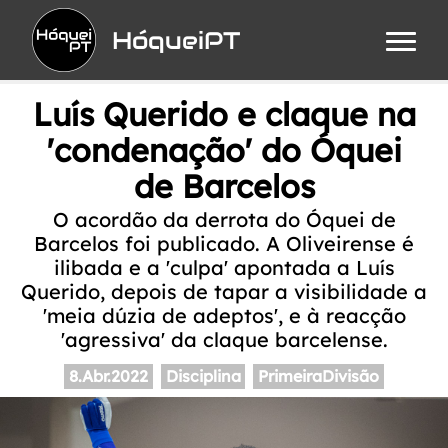
HóqueiPT
Luís Querido e claque na
'condenação' do Óquei
de Barcelos
O acordão da derrota do Óquei de
Barcelos foi publicado. A Oliveirense é
ilibada e a 'culpa' apontada a Luís
Querido, depois de tapar a visibilidade a
'meia dúzia de adeptos', e à reacção
'agressiva' da claque barcelense.
8.Abr.2022
Disciplina
PrimeiraDivisão