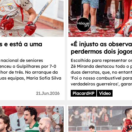
s e está a uma
«É injusto as observ
perdermos dois jogo
 nacional de seniores
Escolhido para representar o
enceu o Gulpilhares por 7-0
Zé Miranda destacou todo o 
lhor de três. No arranque da
duas derrotas, que, no entant
duas equipas, Maria Sofia Silva
'Foi o nosso combustível par
verdadeiros guerreiros', garan
21.Jun.2026
PlacardHP
Video