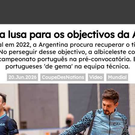
a lusa para os objectivos da
em 2022, a Argentina procura recuperar o tí
 No perseguir desse objectivo, a albiceleste 
 campeonato português na pré-convocatória.
portugueses 'de gema' na equipa técnica.
20.Jun.2026
CoupeDesNations
Video
Mundial