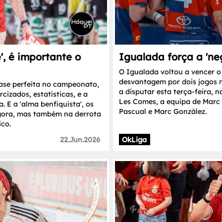
', é importante o
Igualada força a 'ne
O Igualada voltou a vencer o 
desvantagem por dois jogos na
se perfeita no campeonato,
a disputar esta terça-feira, 
izados, estatísticas, e a
Les Comes, a equipa de Marc
 E a 'alma benfiquista', os
Pascual e Marc González.
gora, mas também na derrota
ico.
22.Jun.2026
OkLiga