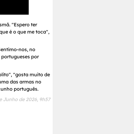
smã. "Espero ter
 que é o que me toca",
Sentimo-nos, no
á portugueses por
lito", "gosta muito de
á uma das armas no
cunho português.
e Junho de 2026, 9h57