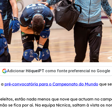
Adicionar
HóqueiPT
como fonte preferencial no Google
u a
pré-convocatória para o Campeonato do Mundo
que se
s eleitos, estão nada menos que nove que actuam no cam
 não se fica por aí. Na equipa técnica, saltam à vista os 