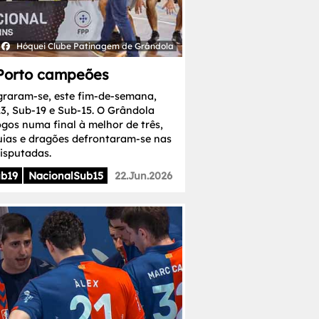
Hóquei Clube Patinagem de Grândola
 Porto campeões
graram-se, este fim-de-semana,
3, Sub-19 e Sub-15. O Grândola
gos numa final à melhor de três,
uias e dragões defrontaram-se nas
disputadas.
ub19
NacionalSub15
22.Jun.2026