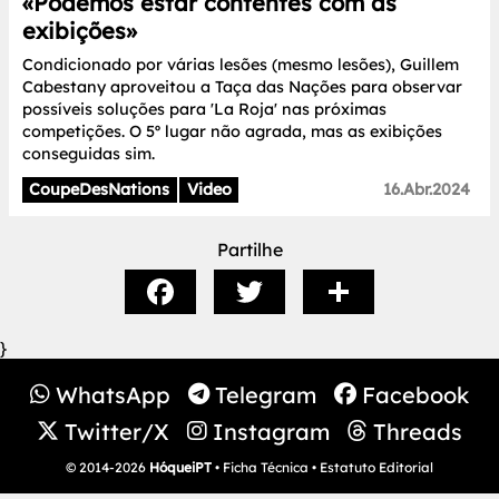
«Podemos estar contentes com as
exibições»
Condicionado por várias lesões (mesmo lesões), Guillem
Cabestany aproveitou a Taça das Nações para observar
possíveis soluções para 'La Roja' nas próximas
competições. O 5º lugar não agrada, mas as exibições
conseguidas sim.
CoupeDesNations
Video
16.Abr.2024
Partilhe
}
WhatsApp
Telegram
Facebook
Twitter/X
Instagram
Threads
© 2014-2026
HóqueiPT
•
Ficha Técnica
•
Estatuto Editorial