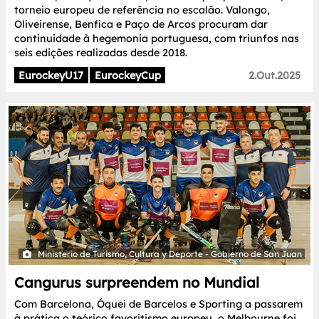
torneio europeu de referência no escalão. Valongo,
Oliveirense, Benfica e Paço de Arcos procuram dar
continuidade à hegemonia portuguesa, com triunfos nas
seis edições realizadas desde 2018.
EurockeyU17
EurockeyCup
2.Out.2025
Ministerio de Turismo, Cultura y Deporte - Gobierno de San Juan
Cangurus surpreendem no Mundial
Com Barcelona, Óquei de Barcelos e Sporting a passarem
à prática o teórico favoritismo europeu, o Melbourne foi